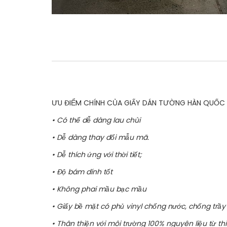
ƯU ĐIỂM CHÍNH CỦA GIẤY DÁN TƯỜNG HÀN QUỐC
• Có thể dễ dàng lau chùi
• Dễ dàng thay đổi mẫu mã.
• Dễ thích ứng với thời tiết;
• Độ bám dính tốt
• Không phai mầu bạc mầu
• Giấy bề mặt có phủ vinyl chống nước, chống trầy
• Thân thiện với môi trường 100% nguyên liệu từ th