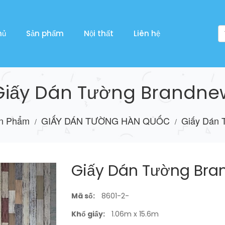
hủ
Sản phẩm
Nội thất
Liên hệ
Giấy Dán Tường Brandne
n Phẩm
GIẤY DÁN TƯỜNG HÀN QUỐC
Giấy Dán 
/
/
Giấy Dán Tường Br
Mã số:
8601-2-
Khổ giấy:
1.06m x 15.6m