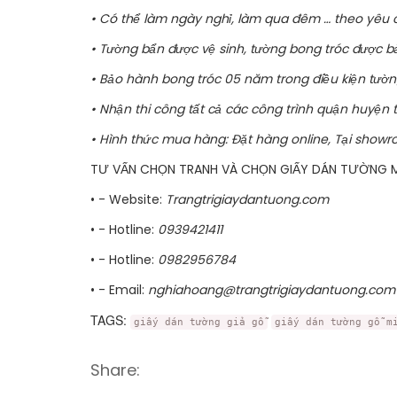
• Có thể làm ngày nghỉ, làm qua đêm … theo yêu 
• Tường bẩn được vệ sinh, tường bong tróc được bả l
• Bảo hành bong tróc 05 năm trong điều kiện tườ
• Nhận thi công tất cả các công trình quận huyện
• Hình thức mua hàng: Đặt hàng online, Tại showr
TƯ VẤN CHỌN TRANH VÀ CHỌN GIẤY DÁN TƯỜNG MI
• - Website:
Trangtrigiaydantuong.com
• - Hotline:
0939421411
• - Hotline:
0982956784
• - Email:
nghiahoang@trangtrigiaydantuong.com
TAGS:
giấy dán tường giả gỗ
giấy dán tường gỗ m
Share: