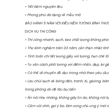
• Tiết kiệm nguyên liệu
• Phong phú đa dạng về mẫu mã
BẢO HÀNH 5 NĂM VỚI ĐIỀU KIỆN TƯỜNG BÌNH TH
DỊCH VỤ THI CÔNG
• Thi công nhanh, sạch, keo chất lượng không pha
• Thợ kinh nghiệm trên 03 năm, cẩn thận nhiệt tìn
• Tính toán chi tiết lượng giấy với tường, hạn chế tố
• Tư vấn cách phối tường với điểm nhấn, đẹp, lợi gi
• Có thể di chuyển đồ đạc trong nhà theo yêu cầ
• Lau chùi sạch sẽ bóng đèn, tranh, tủ, giường, bà
trong phòng do để lâu bụi bẩn
• Ăn nói nhẹ nhàng, không gây ồn ào, không nói tụ
• Cấm vòi vĩnh, gợi ý bo, làm xong chủ ưng ý mới r