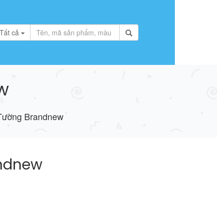
Tất cả
w
Tường Brandnew
andnew