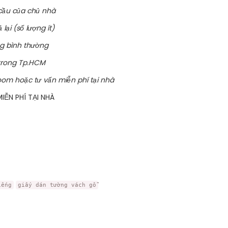
cầu của chủ nhà
ại (số lượng ít)
ng bình thường
 trong Tp.HCM
oom hoặc tư vấn miễn phí tại nhà
ỄN PHÍ TẠI NHÀ
iếng
giấy dán tường vách gỗ