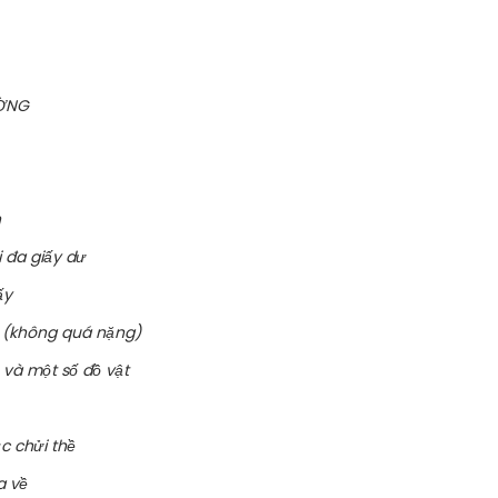
ƯỜNG
h
i đa giấy dư
ấy
u (không quá nặng)
n và một số đồ vật
c chửi thề
a về