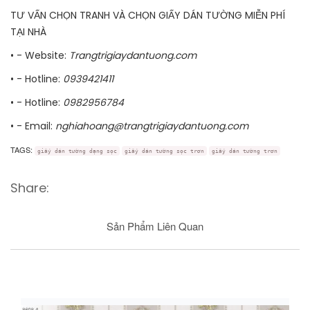
TƯ VẤN CHỌN TRANH VÀ CHỌN GIẤY DÁN TƯỜNG MIỄN PHÍ
TẠI NHÀ
• - Website:
Trangtrigiaydantuong.com
• - Hotline:
0939421411
• - Hotline:
0982956784
• - Email:
nghiahoang@trangtrigiaydantuong.com
TAGS:
giấy dán tường dạng sọc
giấy dán tường sọc trơn
giấy dán tường trơn
Share:
Sản Phẩm Liên Quan