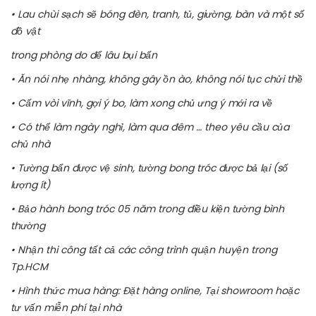
• Lau chùi sạch sẽ bóng đèn, tranh, tủ, giường, bàn và một số
đồ vật
trong phòng do để lâu bụi bẩn
• Ăn nói nhẹ nhàng, không gây ồn ào, không nói tục chửi thề
• Cấm vòi vĩnh, gợi ý bo, làm xong chủ ưng ý mới ra về
• Có thể làm ngày nghỉ, làm qua đêm … theo yêu cầu của
chủ nhà
• Tường bẩn được vệ sinh, tường bong tróc được bả lại (số
lượng ít)
• Bảo hành bong tróc 05 năm trong điều kiện tường bình
thường
• Nhận thi công tất cả các công trình quận huyện trong
Tp.HCM
• Hình thức mua hàng: Đặt hàng online, Tại showroom hoặc
tư vấn miễn phí tại nhà