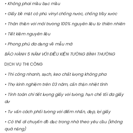
• Không phai mầu bạc mầu
• Giấy bề mặt có phủ vinyl chống nước, chống trầy xước
• Thân thiện với môi trường 100% nguyên liệu từ thiên nhiên
• Tiết kiệm nguyên liệu
• Phong phú đa dạng về mẫu mã
BẢO HÀNH 5 NĂM VỚI ĐIỀU KIỆN TƯỜNG BÌNH THƯỜNG
DỊCH VỤ THI CÔNG
• Thi công nhanh, sạch, keo chất lượng không pha
• Thợ kinh nghiệm trên 03 năm, cẩn thận nhiệt tình
• Tính toán chi tiết lượng giấy với tường, hạn chế tối đa giấy
dư
• Tư vấn cách phối tường với điểm nhấn, đẹp, lợi giấy
• Có thể di chuyển đồ đạc trong nhà theo yêu cầu (không
quá nặng)