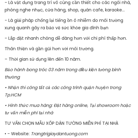
- Là vật dụng trang trí vô cùng cần thiết cho các ngôi nhà,
phòng nghe nhạc, cửa hàng, shop, quán cafe, karaoke...
- Là giải pháp chống lại tiếng ồn ô nhiễm do môi trường
xung quanh gây ra bảo vệ sức khỏe gia đình bạn
- Lắp đặt nhanh chóng dễ dàng hơn với chi phí thấp hơn.
Thân thiện và gần gũi hơn với môi trường.
– Thời gian sử dụng lên đến 10 năm.
Bảo hành bong tróc 03 năm trong điều kiện tường bình
thường
• Nhận thi công tất cả các công trình quận huyện trong
Tp.HCM
• Hình thức mua hàng: Đặt hàng online, Tại showroom hoặc
tư vấn miễn phí tại nhà
TƯ VẤN CHỌN MẪU XỐP DÁN TƯỜNG MIỄN PHÍ TẠI NHÀ
• - Website:
Trangtrigiaydantuong.com