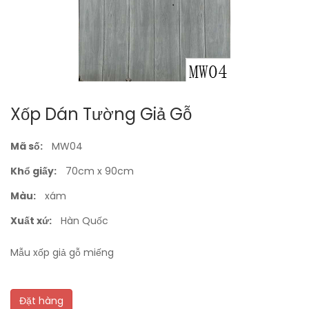
Xốp Dán Tường Giả Gỗ
Mã số:
MW04
Khổ giấy:
70cm x 90cm
Màu:
xám
Xuất xứ:
Hàn Quốc
Mẫu xốp giả gỗ miếng
Đặt hàng