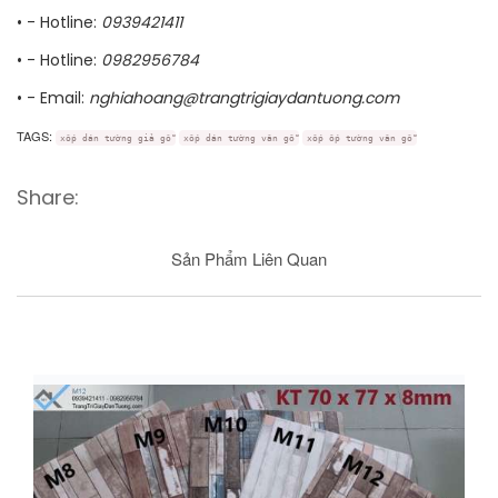
• - Hotline:
0939421411
• - Hotline:
0982956784
• - Email:
nghiahoang@trangtrigiaydantuong.com
TAGS:
xốp dán tường giả gỗ
xốp dán tường vân gỗ
xốp ốp tường vân gỗ
Share:
Sản Phẩm Liên Quan