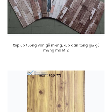
Xốp ốp tường vân gỗ miếng, xốp dán từng giả gỗ
miếng mã M12