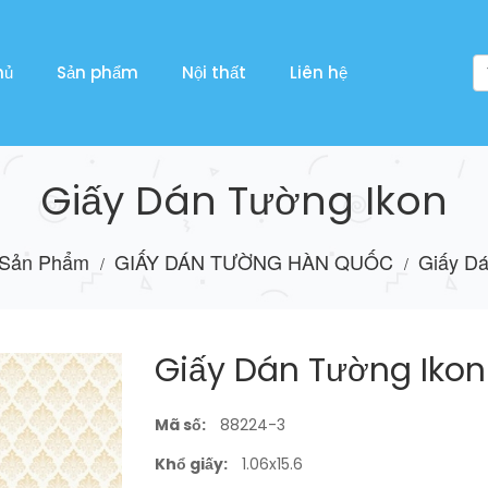
hủ
Sản phẩm
Nội thất
Liên hệ
Giấy Dán Tường Ikon
Sản Phẩm
GIẤY DÁN TƯỜNG HÀN QUỐC
Giấy Dá
/
/
Giấy Dán Tường Ikon
Mã số:
88224-3
Khổ giấy:
1.06x15.6