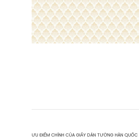
ƯU ĐIỂM CHÍNH CỦA GIẤY DÁN TƯỜNG HÀN QUỐC 