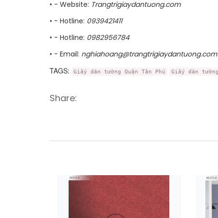
• - Website:
Trangtrigiaydantuong.com
• - Hotline:
0939421411
• - Hotline:
0982956784
• - Email:
nghiahoang@trangtrigiaydantuong.com
TAGS:
Giấy dán tường Quận Tân Phú
Giấy dán tườn
Share: