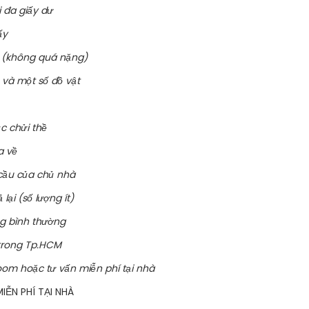
i đa giấy dư
ấy
u (không quá nặng)
n và một số đồ vật
c chửi thề
a về
cầu của chủ nhà
ại (số lượng ít)
ng bình thường
 trong Tp.HCM
oom hoặc tư vấn miễn phí tại nhà
ỄN PHÍ TẠI NHÀ