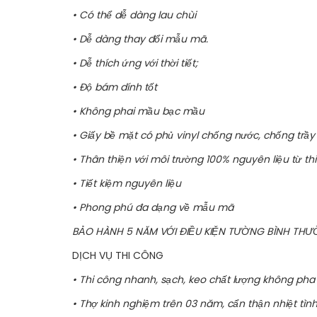
• Có thể dễ dàng lau chùi
• Dễ dàng thay đổi mẫu mã.
• Dễ thích ứng với thời tiết;
• Độ bám dính tốt
• Không phai mầu bạc mầu
• Giấy bề mặt có phủ vinyl chống nước, chống trầy
• Thân thiện với môi trường 100% nguyên liệu từ th
• Tiết kiệm nguyên liệu
• Phong phú đa dạng về mẫu mã
BẢO HÀNH 5 NĂM VỚI ĐIỀU KIỆN TƯỜNG BÌNH TH
DỊCH VỤ THI CÔNG
• Thi công nhanh, sạch, keo chất lượng không pha
• Thợ kinh nghiệm trên 03 năm, cẩn thận nhiệt tìn