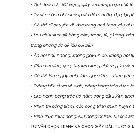
• Tính toán chi tiết lượng giấy với tường, hạn chế tố
• Tư vấn cách phối tường với điểm nhấn, đẹp, lợi gi
• Có thể di chuyển đồ đạc trong nhà theo yêu cầ
• Lau chùi sạch sẽ bóng đèn, tranh, tủ, giường, bà
trong phòng do để lâu bụi bẩn
• Ăn nói nhẹ nhàng, không gây ồn ào, không nói tụ
• Cấm vòi vĩnh, gợi ý bo, làm xong chủ ưng ý mới r
• Có thể làm ngày nghỉ, làm qua đêm … theo yêu 
• Tường bẩn được vệ sinh, tường bong tróc được bả l
• Bảo hành bong tróc 05 năm trong điều kiện tườ
• Nhận thi công tất cả các công trình quận huyện
• Hình thức mua hàng: Đặt hàng online, Tại showr
TƯ VẤN CHỌN TRANH VÀ CHỌN GIẤY DÁN TƯỜNG MI