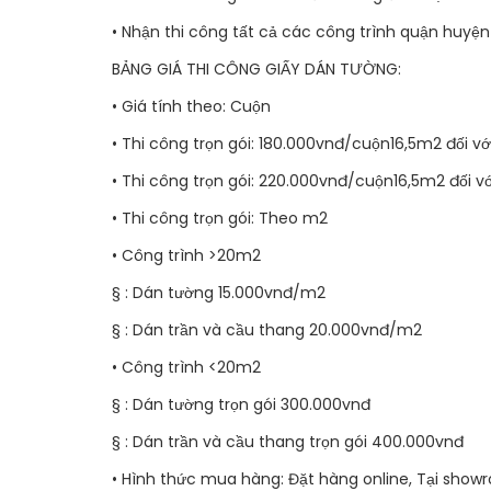
• Nhận thi công tất cả các công trình quận huyệ
BẢNG GIÁ THI CÔNG GIẤY DÁN TƯỜNG:
• Giá tính theo: Cuộn
• Thi công trọn gói: 180.000vnđ/cuộn16,5m2 đối v
• Thi công trọn gói: 220.000vnđ/cuộn16,5m2 đối v
• Thi công trọn gói: Theo m2
• Công trình >20m2
§ : Dán tường 15.000vnđ/m2
§ : Dán trần và cầu thang 20.000vnđ/m2
• Công trình <20m2
§ : Dán tường trọn gói 300.000vnđ
§ : Dán trần và cầu thang trọn gói 400.000vnđ
• Hình thức mua hàng: Đặt hàng online, Tại show