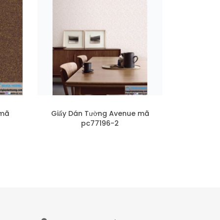
 mã
Giấy Dán Tường Avenue mã
pc77196-2