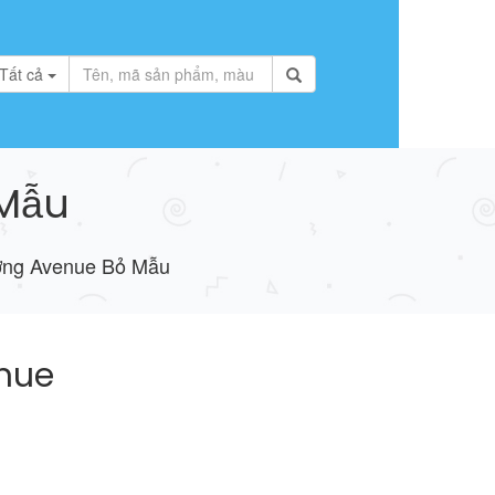
Tất cả
 Mẫu
ờng Avenue Bỏ Mẫu
nue