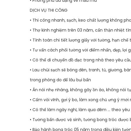
• Phong phú đa dạng về mẫu mã
DỊCH VỤ THI CÔNG
• Thi công nhanh, sạch, keo chất lượng không ph
• Thợ kinh nghiệm trên 03 năm, cẩn thận nhiệt tì
• Tính toán chi tiết lượng giấy với tường, hạn chế 
• Tư vấn cách phối tường với điểm nhấn, đẹp, lợi g
• Có thể di chuyển đồ đạc trong nhà theo yêu c
• Lau chùi sạch sẽ bóng đèn, tranh, tủ, giường, bà
trong phòng do để lâu bụi bẩn
• Ăn nói nhẹ nhàng, không gây ồn ào, không nói t
• Cấm vòi vĩnh, gợi ý bo, làm xong chủ ưng ý mới 
• Có thể làm ngày nghỉ, làm qua đêm … theo yêu
• Tường bẩn được vệ sinh, tường bong tróc được bả
• Bảo hành bong tróc 05 năm trong điều kiện tườ