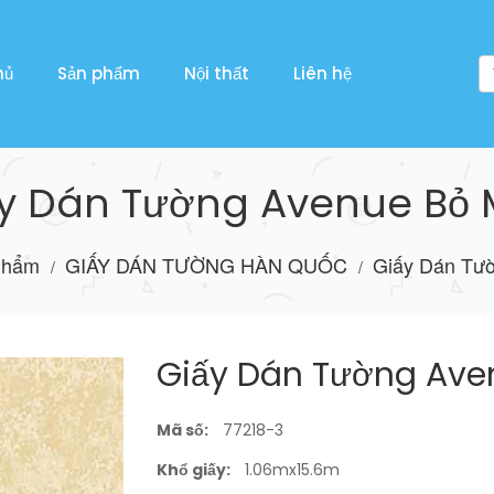
hủ
Sản phẩm
Nội thất
Liên hệ
y Dán Tường Avenue Bỏ
Phẩm
GIẤY DÁN TƯỜNG HÀN QUỐC
Giấy Dán Tư
/
/
Giấy Dán Tường Ave
Mã số:
77218-3
Khổ giấy:
1.06mx15.6m