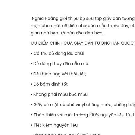
Nghĩa Hoàng giới thiệu bộ sưu tập giấy dán tườ
mạn pha chút cổ điển như các mẫu trước đây, nh
gian nhà bạn trở nên độc đáo hơn...
ƯU ĐIỂM CHÍNH CỦA GIẤY DÁN TƯỜNG HÀN QUỐC
• Có thể dễ dàng lau chùi
• Dễ dàng thay đổi mẫu mã.
• Dễ thích ứng với thời tiết;
• Độ bám dính tốt
• Không phai mầu bạc mầu
• Giấy bề mặt có phủ vinyl chống nước, chống trầ
• Thân thiện với môi trường 100% nguyên liệu từ t
• Tiết kiệm nguyên liệu