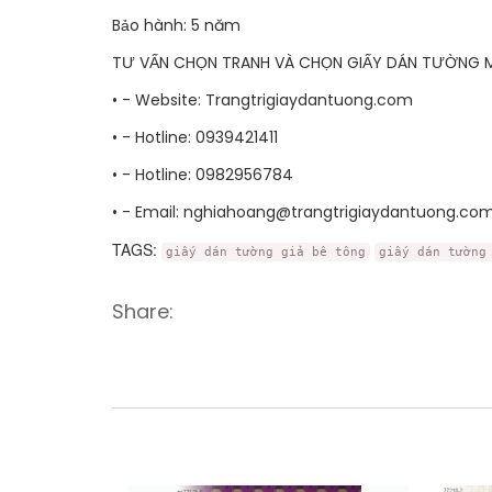
Bảo hành: 5 năm
TƯ VẤN CHỌN TRANH VÀ CHỌN GIẤY DÁN TƯỜNG MI
• - Website: Trangtrigiaydantuong.com
• - Hotline: 0939421411
• - Hotline: 0982956784
• - Email: nghiahoang@trangtrigiaydantuong.co
TAGS:
giấy dán tường giả bê tông
giấy dán tường
Share: