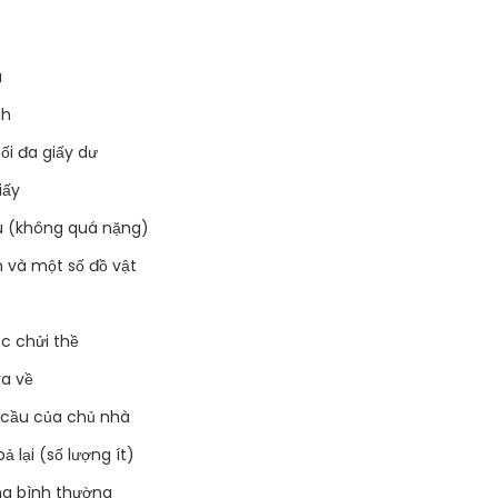
a
nh
tối đa giấy dư
iấy
ầu (không quá nặng)
n và một số đồ vật
ục chửi thề
ra về
 cầu của chủ nhà
 lại (số lượng ít)
ng bình thường