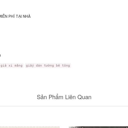
ỄN PHÍ TẠI NHÀ
m
 giả xi măng
giấy dán tường bê tông
Sản Phẩm Liên Quan