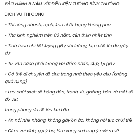
BẢO HÀNH 5 NĂM VỚI ĐIỀU KIỆN TƯỜNG BÌNH THƯỜNG
DỊCH VỤ THI CÔNG
• Thi công nhanh, sạch, keo chất lượng không pha
• Thợ kinh nghiệm trên 03 năm, cẩn thận nhiệt tình
• Tính toán chi tiết lượng giấy với tường, hạn chế tối đa giấy
dư
• Tư vấn cách phối tường với điểm nhấn, đẹp, lợi giấy
• Có thể di chuyển đồ đạc trong nhà theo yêu cầu (không
quá nặng)
• Lau chùi sạch sẽ bóng đèn, tranh, tủ, giường, bàn và một số
đồ vật
trong phòng do để lâu bụi bẩn
• Ăn nói nhẹ nhàng, không gây ồn ào, không nói tục chửi thề
• Cấm vòi vĩnh, gợi ý bo, làm xong chủ ưng ý mới ra về