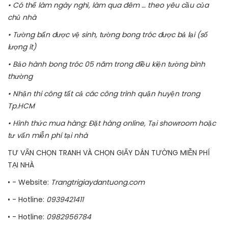
• Có thể làm ngày nghỉ, làm qua đêm … theo yêu cầu của
chủ nhà
• Tường bẩn được vệ sinh, tường bong tróc được bả lại (số
lượng ít)
• Bảo hành bong tróc 05 năm trong điều kiện tường bình
thường
• Nhận thi công tất cả các công trình quận huyện trong
Tp.HCM
• Hình thức mua hàng: Đặt hàng online, Tại showroom hoặc
tư vấn miễn phí tại nhà
TƯ VẤN CHỌN TRANH VÀ CHỌN GIẤY DÁN TƯỜNG MIỄN PHÍ
TẠI NHÀ
• - Website:
Trangtrigiaydantuong.com
• - Hotline:
0939421411
• - Hotline:
0982956784