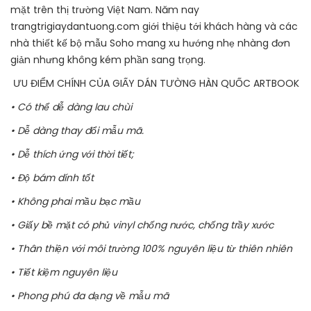
mặt trên thị trường Việt Nam. Năm nay
trangtrigiaydantuong.com giới thiệu tới khách hàng và các
nhà thiết kế bộ mẫu Soho mang xu hướng nhẹ nhàng đơn
giản nhưng không kém phần sang trọng.
ƯU ĐIỂM CHÍNH CỦA GIẤY DÁN TƯỜNG HÀN QUỐC ARTBOOK
• Có thể dễ dàng lau chùi
• Dễ dàng thay đổi mẫu mã.
• Dễ thích ứng với thời tiết;
• Độ bám dính tốt
• Không phai mầu bạc mầu
• Giấy bề mặt có phủ vinyl chống nước, chống trầy xước
• Thân thiện với môi trường 100% nguyên liệu từ thiên nhiên
• Tiết kiệm nguyên liệu
• Phong phú đa dạng về mẫu mã