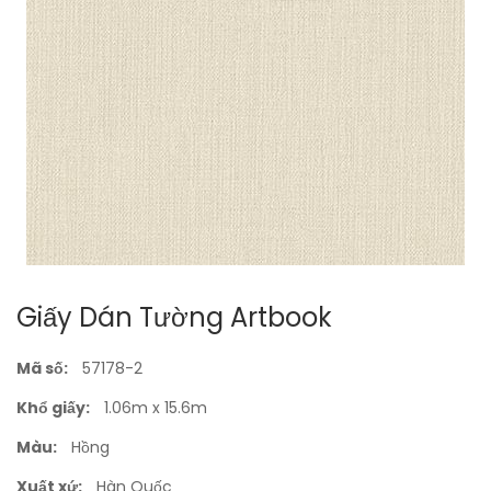
Giấy Dán Tường Artbook
Mã số:
57178-2
Khổ giấy:
1.06m x 15.6m
Màu:
Hồng
Xuất xứ:
Hàn Quốc