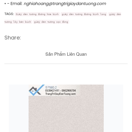
• - Email:
nghiahoang@trangtrigiaydantuong.com
TAGS:
Giấy dán tường đường hòa bình
giấy dán tường đường bình long
giấy dán
tường lũy bán bích
giấy dán tường sọc đứng
Share:
Sản Phẩm Liên Quan