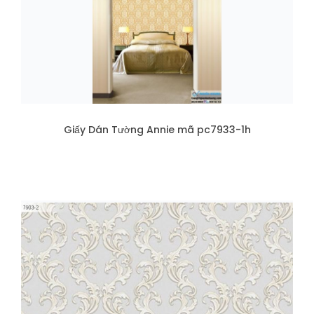
Giấy Dán Tường Annie mã pc7933-1h