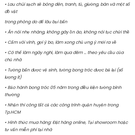
• Lau chùi sạch sẽ bóng đèn, tranh, tủ, giường, bàn và một số
đồ vật
trong phòng do để lâu bụi bẩn
• Ăn nói nhẹ nhàng, không gây ồn ào, không nói tục chửi thề
• Cấm vòi vĩnh, gợi ý bo, làm xong chủ ưng ý mới ra về
• Có thể làm ngày nghỉ, làm qua đêm … theo yêu cầu của
chủ nhà
• Tường bẩn được vệ sinh, tường bong tróc được bả lại (số
lượng ít)
• Bảo hành bong tróc 05 năm trong điều kiện tường bình
thường
• Nhận thi công tất cả các công trình quận huyện trong
Tp.HCM
• Hình thức mua hàng: Đặt hàng online, Tại showroom hoặc
tư vấn miễn phí tại nhà