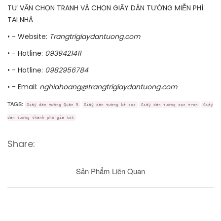
TƯ VẤN CHỌN TRANH VÀ CHỌN GIẤY DÁN TƯỜNG MIỄN PHÍ
TẠI NHÀ
• - Website:
Trangtrigiaydantuong.com
• - Hotline:
0939421411
• - Hotline:
0982956784
• - Email:
nghiahoang@trangtrigiaydantuong.com
TAGS:
Giấy dán tường Quận 5
Giấy dán tường kẻ sọc
Giấy dán tường sọc trơn
Giấy
dán tường thành phố giá tốt
Share:
Sản Phẩm Liên Quan