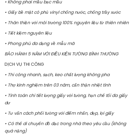
• Không phai mầu bạc mầu
• Giấy bề mặt có phủ vinyl chống nước, chống trầy xước
• Thân thiện với môi trường 100% nguyên liệu từ thiên nhiên
• Tiết kiệm nguyên liệu
• Phong phú đa dạng về mẫu mã
BẢO HÀNH 5 NĂM VỚI ĐIỀU KIỆN TƯỜNG BÌNH THƯỜNG
DỊCH VỤ THI CÔNG
• Thi công nhanh, sạch, keo chất lượng không pha
• Thợ kinh nghiệm trên 03 năm, cẩn thận nhiệt tình
• Tính toán chi tiết lượng giấy với tường, hạn chế tối đa giấy
dư
• Tư vấn cách phối tường với điểm nhấn, đẹp, lợi giấy
• Có thể di chuyển đồ đạc trong nhà theo yêu cầu (không
quá nặng)