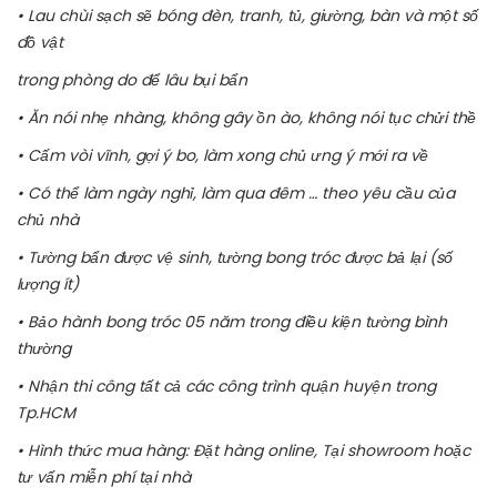
• Lau chùi sạch sẽ bóng đèn, tranh, tủ, giường, bàn và một số
đồ vật
trong phòng do để lâu bụi bẩn
• Ăn nói nhẹ nhàng, không gây ồn ào, không nói tục chửi thề
• Cấm vòi vĩnh, gợi ý bo, làm xong chủ ưng ý mới ra về
• Có thể làm ngày nghỉ, làm qua đêm … theo yêu cầu của
chủ nhà
• Tường bẩn được vệ sinh, tường bong tróc được bả lại (số
lượng ít)
• Bảo hành bong tróc 05 năm trong điều kiện tường bình
thường
• Nhận thi công tất cả các công trình quận huyện trong
Tp.HCM
• Hình thức mua hàng: Đặt hàng online, Tại showroom hoặc
tư vấn miễn phí tại nhà