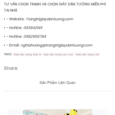
TƯ VẤN CHỌN TRANH VÀ CHỌN GIẤY DÁN TƯỜNG MIỄN PHÍ
TẠI NHÀ
• - Website:
Trangtrigiaydantuong.com
• - Hotline:
0939421411
• - Hotline:
0982956784
• - Email:
nghiahoang@trangtrigiaydantuong.com
TAGS:
Giấy dán tường Quận 8
Giấy dán tường sọc trơn
Giấy dán tường nền
Share:
Sản Phẩm Liên Quan