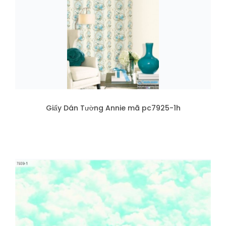
Giấy Dán Tường Annie mã pc7925-1h