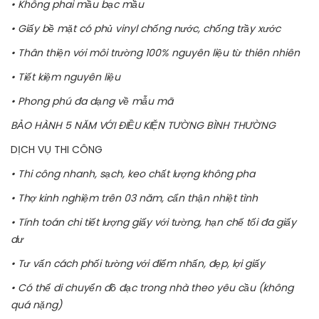
• Không phai mầu bạc mầu
• Giấy bề mặt có phủ vinyl chống nước, chống trầy xước
• Thân thiện với môi trường 100% nguyên liệu từ thiên nhiên
• Tiết kiệm nguyên liệu
• Phong phú đa dạng về mẫu mã
BẢO HÀNH 5 NĂM VỚI ĐIỀU KIỆN TƯỜNG BÌNH THƯỜNG
DỊCH VỤ THI CÔNG
• Thi công nhanh, sạch, keo chất lượng không pha
• Thợ kinh nghiệm trên 03 năm, cẩn thận nhiệt tình
• Tính toán chi tiết lượng giấy với tường, hạn chế tối đa giấy
dư
• Tư vấn cách phối tường với điểm nhấn, đẹp, lợi giấy
• Có thể di chuyển đồ đạc trong nhà theo yêu cầu (không
quá nặng)